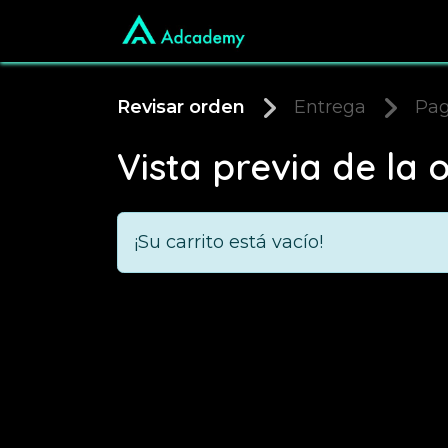
Ir al contenido
Oferta Educativa
Revisar orden
Entrega
Pa
Vista previa de la 
¡Su carrito está vacío!