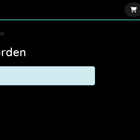
Glosario
Home Adcademy
go
orden